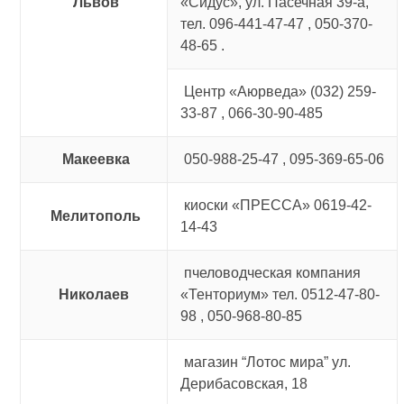
Львов
«Сидус», ул. Пасечная 39-а,
тел. 096-441-47-47 , 050-370-
48-65 .
Центр «Аюрведа» (032) 259-
33-87 , 066-30-90-485
Макеевка
050-988-25-47 , 095-369-65-06
киоски «ПРЕССА» 0619-42-
Мелитополь
14-43
пчеловодческая компания
Николаев
«Тенториум» тел. 0512-47-80-
98 , 050-968-80-85
магазин “Лотос мира” ул.
Дерибасовская, 18