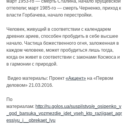
март 1953-го — смерть Сталина, начало хрущевской
оттепели; март 1985-го — смерть Черненко, приход к
власти Горбачева, начало перестройки.
Человек, живущий в соответствии с календарем
древних ариев, способен пробудить в себе высшее
начало. Частица божественного огня, заложенная в
каждом человеке, может пробудиться лишь тогда,
когда он живет в соответствии с законами Космоса и
в гармонии с природой.
Видео материалы: Проект
«Акцент»
на «Первом
деловом» 21.03.2016.
По
материалам:
http://ru.golos.ua/suspilstvo/e_osipenko_v
_god_barsuka_vozmezdie_jdet_vseh_kto_razjigaet_agr
essiyu_i__obrekaet_lyu