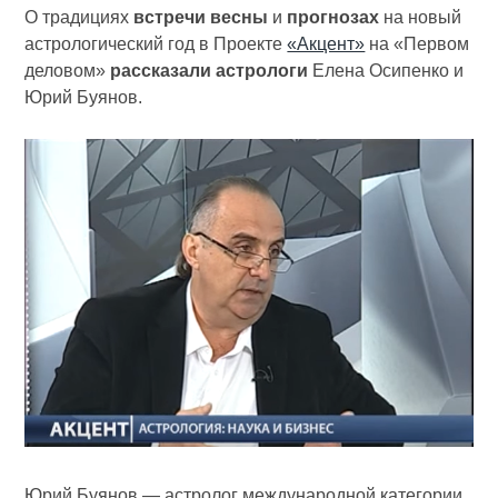
О традициях
встречи весны
и
прогнозах
на новый
астрологический год в Проекте
«Акцент»
на «Первом
деловом»
рассказали астрологи
Елена Осипенко и
Юрий Буянов.
Юрий Буянов — астролог международной категории,