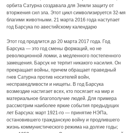
орбита Сатурна создавала для Земли защиту от
вторжения сил зла. Этот цикл символизируется 32-мя
благими животными. 21 марта 2016 года наступает
год Барсука по авестийскому календарю
Этот год продлится до 20 марта 2017 года. Год
Барсука — это год смены формаций, но не
революционной ломки, а медленного постепенного
замещения. Барсук не терпит никакого насилия. Он
прекращает войны, причем обращает праведный
гнев Сатурна против носителей войн,
несправедливости и нищеты. В год Барсука
возмездие настигает всех, кто посягает на мир и
материальное благополучие людей. Для примера
рассмотрим наиболее яркие события предыдущих
лет Барсука: март 1921-го — принятие НЭПа,
остановившего гражданскую войну и продлившего
жизнь коммунистического режима на долгие годы;